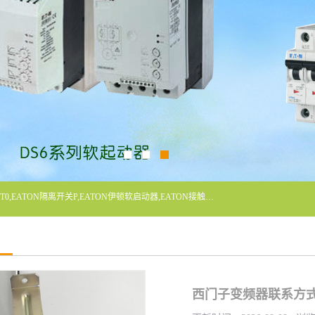
广东泓威电气设备有限公司是一家专业从事EATON凸轮开关T0,EATON隔离开关P,EATON伊顿软启动器,EATON接触器DILM400/22,ETN隔离开关P1-32/EA/SVB,凸轮开关T0-2-1/EA/SVB,伊顿软启动器S811+V42N3SP等品牌的电气自动化产品代理经销商。
西门子变频器联系方