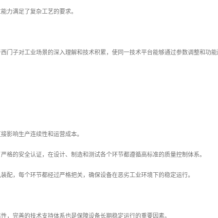
位能力满足了复杂工艺的要求。
于西门子对工业场景的深入理解和技术积累，使同一技术平台能够通过参数调整和功能
直接影响生产连续性和运营成本。
了严格的安全认证，在设计、制造和测试各个环节都遵循高标准的质量控制体系。
机装配，每个环节都经过严格把关，确保设备在恶劣工业环境下的稳定运行。
靠性，完善的技术支持体系也是保障设备长期稳定运行的重要因素。