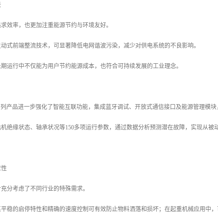
联
追求效率，也更加注重能源节约与环境友好。
主动式前端整流技术，可显著降低电网谐波污染，减少对供电系统的不良影响。
长期运行中不仅能为用户节约能源成本，也符合可持续发展的工业理念。
CS系列产品进一步强化了智能互联功能，集成蓝牙调试、开放式通信接口及能源管理模
机绝缘状态、轴承状况等150多项运行参数，通过数据分析预测潜在故障，实现从被
应性
计充分考虑了不同行业的特殊需求。
其平稳的启停特性和精确的速度控制可有效防止物料洒落和损坏；在起重机械应用中，