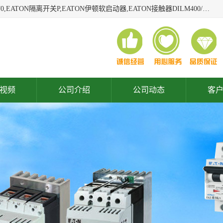
广东泓威电气设备有限公司是一家专业从事EATON凸轮开关T0,EATON隔离开关P,EATON伊顿软启动器,EATON接触器DILM400/22,ETN隔离开关P1-32/EA/SVB,凸轮开关T0-2-1/EA/SVB,伊顿软启动器S811+V42N3SP等品牌的电气自动化产品代理经销商。
视频
公司介绍
公司动态
客