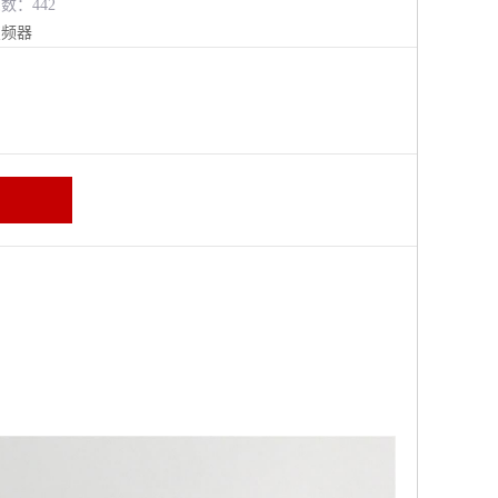
览数：442
变频器