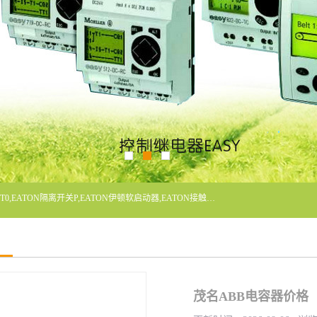
广东泓威电气设备有限公司是一家专业从事EATON凸轮开关T0,EATON隔离开关P,EATON伊顿软启动器,EATON接触器DILM400/22,ETN隔离开关P1-32/EA/SVB,凸轮开关T0-2-1/EA/SVB,伊顿软启动器S811+V42N3SP等品牌的电气自动化产品代理经销商。
茂名ABB电容器价格