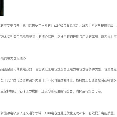
域的重要参与者，我们凭借多年积累的行业经验与资源优势，致力于为客户提供优质可
器作为无功补偿与电能质量优化的核心器件，以其卓越的性能与广泛的应用，成为我们
节能的电力优化核心
产品涵盖金属化薄膜电容器、自愈式低压电容器及高压电力电容器等多种类型，容量覆
的全干式介质与全密封铝外壳设计，不仅内阻显著降低，损耗角正切值也控制在极低水
多重保护机制，包括压力脱扣、过流熔断及温度传感器，确保运行安全可靠。
、新能源电站及轨道交通等领域，ABB电容器通过优化无功补偿，有效提升电能质量