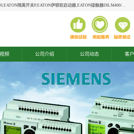
广东泓威电气设备有限公司是一家专业从事EATON凸轮开关T0,EATON隔离开关P,EATON伊顿软启动器,EATON接触器DILM400/22,ETN隔离开关P1-32/EA/SVB,凸轮开关T0-2-1/EA/SVB,伊顿软启动器S811+V42N3SP等品牌的电气自动化产品代理经销商。
视频
公司介绍
公司动态
客