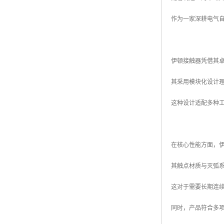
作为一家深耕电气
伊顿接触器凭借其
其采用模块化设计
这种设计适配多种
在核心性能方面，
其触点材质与灭弧
这对于需要长期连
同时，产品符合多