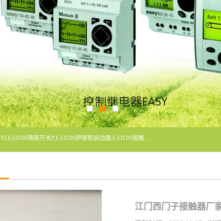
广东泓威电气设备有限公司是一家专业从事EATON凸轮开关T0,EATON隔离开关P,EATON伊顿软启动器,EATON接触器DILM400/22,ETN隔离开关P1-32/EA/SVB,凸轮开关T0-2-1/EA/SVB,伊顿软启动器S811+V42N3SP等品牌的电气自动化产品代理经销商。
江门西门子接触器厂