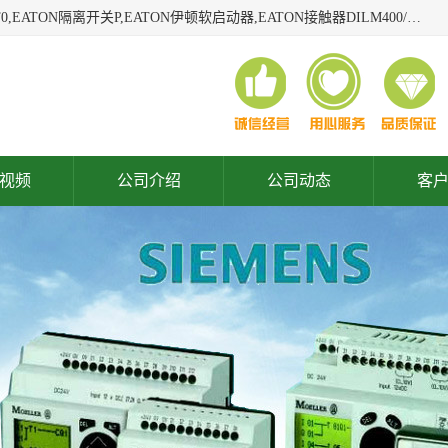
广东泓威电气设备有限公司是一家专业从事EATON凸轮开关T0,EATON隔离开关P,EATON伊顿软启动器,EATON接触器DILM400/22,ETN隔离开关P1-32/EA/SVB,凸轮开关T0-2-1/EA/SVB,伊顿软启动器S811+V42N3SP等品牌的电气自动化产品代理经销商。
视频
公司介绍
公司动态
客