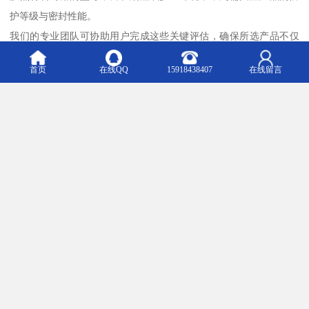
护等级与密封性能。
我们的专业团队可协助用户完成这些关键评估，确保所选产品不仅
满足当前控制需求，还能适应未来的技术升级与设备扩展。
首页
在线QQ
15918438407
在线留言
通过这种细致入微的服务，我们希望能够为用户的设备稳定运行与
生产效率提升贡献一份力量。
我们深知，优质的产品与服务是企业发展的基石。
因此，我们不断优化内部管理，强化员工专业技能培训，以“为员工
增值、为客户增值”为宗旨，推动团队与企业的协同进步。
在电气自动化行业快速发展的今天，我们将继续坚持共同创业、共
同发展的思想，积极吸纳行业优秀人才，夯实企业发展基础，为客
户创造更多价值。
总而言之，凸轮开关作为工业控制领域不可或缺的组成部分，其技
术成熟性与应用广泛性已得到市场长期验证。