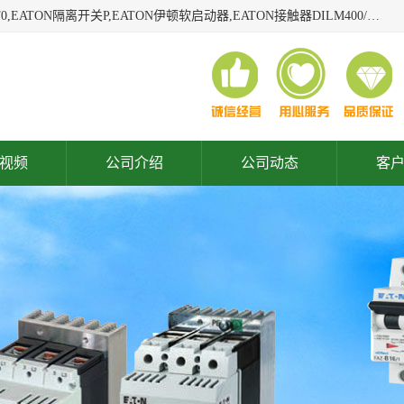
广东泓威电气设备有限公司是一家专业从事EATON凸轮开关T0,EATON隔离开关P,EATON伊顿软启动器,EATON接触器DILM400/22,ETN隔离开关P1-32/EA/SVB,凸轮开关T0-2-1/EA/SVB,伊顿软启动器S811+V42N3SP等品牌的电气自动化产品代理经销商。
视频
公司介绍
公司动态
客