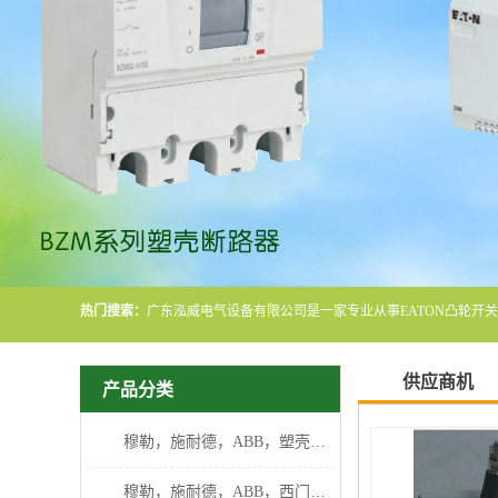
热门搜索：
供应商机
产品分类
穆勒，施耐德，ABB，塑壳断路器
穆勒，施耐德，ABB，西门子断路器