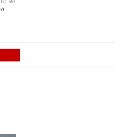
览数：684
容器