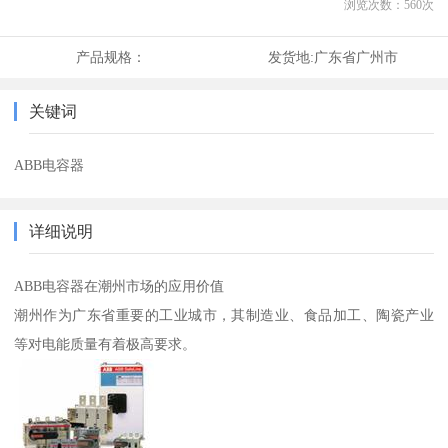
浏览次数：
560
次
产品规格：
发货地:
广东省广州市
关键词
ABB电容器
详细说明
ABB电容器在潮州市场的应用价值
潮州作为广东省重要的工业城市，其制造业、食品加工、陶瓷产业
等对电能质量有着极高要求。