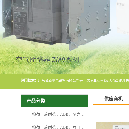
热门搜索：
供应商机
产品分类
穆勒，施耐德，ABB，塑壳断路器
穆勒，施耐德，ABB，西门子断路器