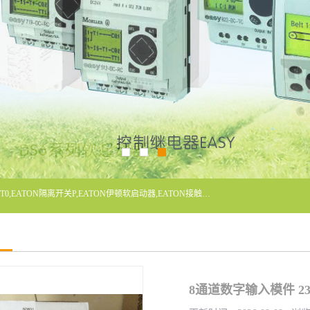
广东泓威电气设备有限公司是一家专业从事EATON凸轮开关T0,EATON隔离开关P,EATON伊顿软启动器,EATON接触器DILM400/22,ETN隔离开关P1-32/EA/SVB,凸轮开关T0-2-1/EA/SVB,伊顿软启动器S811+V42N3SP等品牌的电气自动化产品代理经销商。
8通道数字输入模件 230V