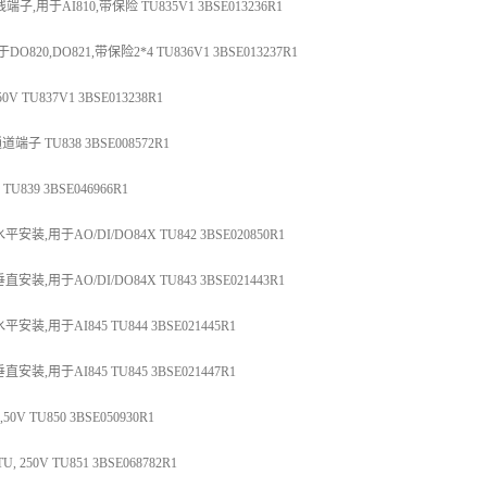
端子,用于AI810,带保险 TU835V1 3BSE013236R1
DO820,DO821,带保险2*4 TU836V1 3BSE013237R1
TU837V1 3BSE013238R1
端子 TU838 3BSE008572R1
839 3BSE046966R1
,用于AO/DI/DO84X TU842 3BSE020850R1
,用于AO/DI/DO84X TU843 3BSE021443R1
,用于AI845 TU844 3BSE021445R1
,用于AI845 TU845 3BSE021447R1
V TU850 3BSE050930R1
, 250V TU851 3BSE068782R1