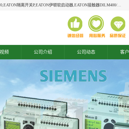
广东泓威电气设备有限公司是一家专业从事EATON凸轮开关T0,EATON隔离开关P,EATON伊顿软启动器,EATON接触器DILM400/22,ETN隔离开关P1-32/EA/SVB,凸轮开关T0-2-1/EA/SVB,伊顿软启动器S811+V42N3SP等品牌的电气自动化产品代理经销商。
视频
公司介绍
公司动态
客