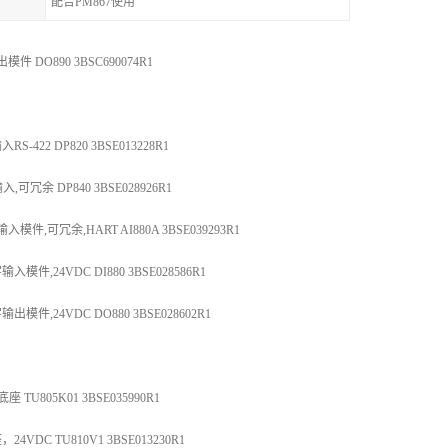
配合PM867使用
 DO890 3BSC690074R1
S-422 DP820 3BSE013228R1
,可冗余 DP840 3BSE028926R1
件,可冗余,HART AI880A 3BSE039293R1
件,24VDC DI880 3BSE028586R1
件,24VDC DO880 3BSE028602R1
 TU805K01 3BSE035990R1
DC TU810V1 3BSE013230R1