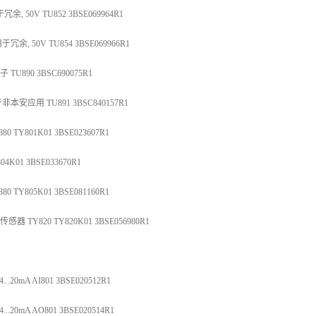
余, 50V TU852 3BSE069964R1
余, 50V TU854 3BSE069966R1
TU890 3BSC690075R1
本安应用 TU891 3BSC840157R1
 TY801K01 3BSE023607R1
4K01 3BSE033670R1
 TY805K01 3BSE081160R1
感器 TY820 TY820K01 3BSE056980R1
20mA AI801 3BSE020512R1
20mA AO801 3BSE020514R1