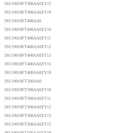
3SU19010FT300AA0ZY15
3SU19010FT300AA0ZY19
3SU19010FT400AA0
3SU19010FT400AA0ZY10
3SU19010FT400AA0ZY11
3SU19010FT400AA0ZY12
3SU19010FT400AA0ZY13
3SU19010FT400AA0ZY15
3SU19010FT400AA0ZY19
3SU19010FT500AA0
3SU19010FT500AA0ZY10
3SU19010FT500AA0ZY11
3SU19010FT500AA0ZY12
3SU19010FT500AA0ZY13
3SU19010FT500AA0ZY15
3SU19010FT500AA0ZY19