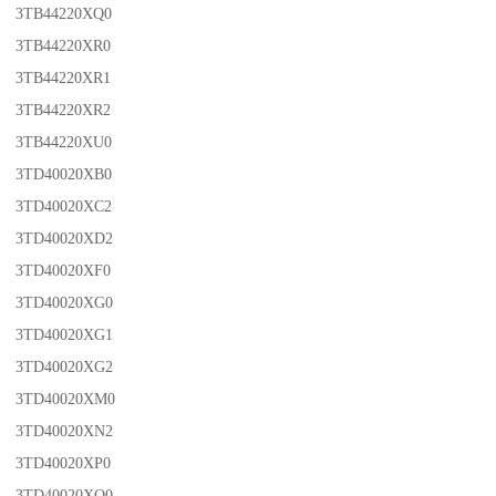
3TB44220XQ0
3TB44220XR0
3TB44220XR1
3TB44220XR2
3TB44220XU0
3TD40020XB0
3TD40020XC2
3TD40020XD2
3TD40020XF0
3TD40020XG0
3TD40020XG1
3TD40020XG2
3TD40020XM0
3TD40020XN2
3TD40020XP0
3TD40020XQ0