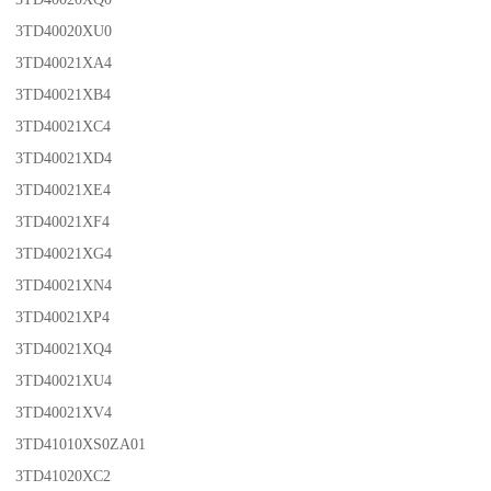
3TD40020XU0
3TD40021XA4
3TD40021XB4
3TD40021XC4
3TD40021XD4
3TD40021XE4
3TD40021XF4
3TD40021XG4
3TD40021XN4
3TD40021XP4
3TD40021XQ4
3TD40021XU4
3TD40021XV4
3TD41010XS0ZA01
3TD41020XC2