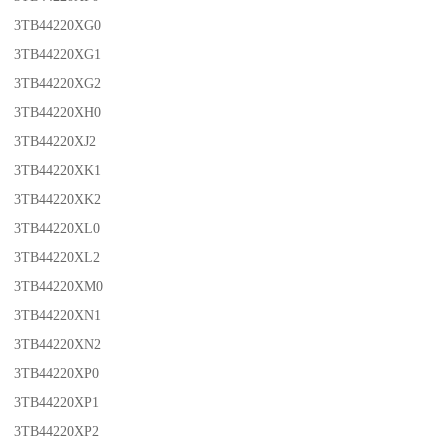
3TB44220XG0
3TB44220XG1
3TB44220XG2
3TB44220XH0
3TB44220XJ2
3TB44220XK1
3TB44220XK2
3TB44220XL0
3TB44220XL2
3TB44220XM0
3TB44220XN1
3TB44220XN2
3TB44220XP0
3TB44220XP1
3TB44220XP2