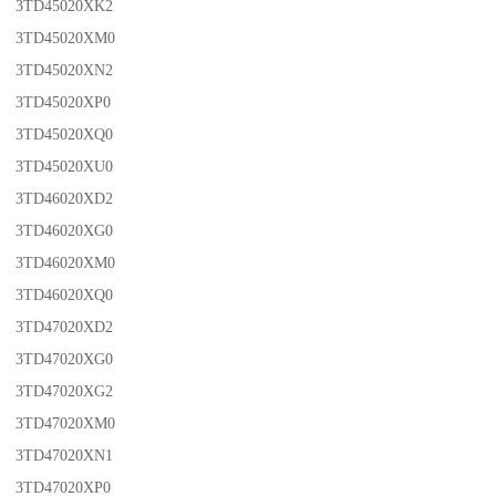
3TD45020XK2
3TD45020XM0
3TD45020XN2
3TD45020XP0
3TD45020XQ0
3TD45020XU0
3TD46020XD2
3TD46020XG0
3TD46020XM0
3TD46020XQ0
3TD47020XD2
3TD47020XG0
3TD47020XG2
3TD47020XM0
3TD47020XN1
3TD47020XP0