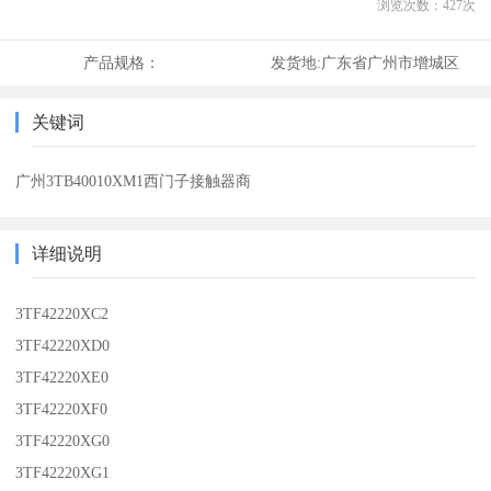
浏览次数：
427
次
产品规格：
发货地:
广东省广州市增城区
关键词
广州3TB40010XM1西门子接触器商
详细说明
3TF42220XC2
3TF42220XD0
3TF42220XE0
3TF42220XF0
3TF42220XG0
3TF42220XG1