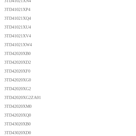
3TD41021XN4
3TD41021XP4
3TD41021XQ4
3TD41021XU4
3TD41021XV4
3TD41021XW4
3TD42020XB0
3TD42020XD2
3TD42020XF0
3TD42020XG0
3TD42020XG2
3TD42020XG2ZA01
3TD42020XM0
3TD42020XQ0
3TD43020XB0
3TD43020XD0