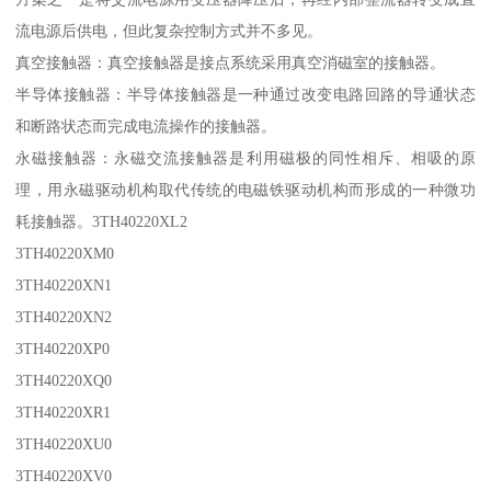
流电源后供电，但此复杂控制方式并不多见。
真空接触器：真空接触器是接点系统采用真空消磁室的接触器。
半导体接触器：半导体接触器是一种通过改变电路回路的导通状态
和断路状态而完成电流操作的接触器。
永磁接触器：永磁交流接触器是利用磁极的同性相斥、相吸的原
理，用永磁驱动机构取代传统的电磁铁驱动机构而形成的一种微功
耗接触器。3TH40220XL2
3TH40220XM0
3TH40220XN1
3TH40220XN2
3TH40220XP0
3TH40220XQ0
3TH40220XR1
3TH40220XU0
3TH40220XV0