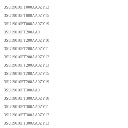
3SU19010FT000AA0ZY13
3SU19010FT000AA0ZY15
3SU19010FT000AA0ZY19
3SU19010FT200AA0
3SU19010FT200AA0ZY10
3SU19010FT200AA0ZY11
3SU19010FT200AA0ZY12
3SU19010FT200AA0ZY13
3SU19010FT200AA0ZY15
3SU19010FT200AA0ZY19
3SU19010FT300AA0
3SU19010FT300AA0ZY10
3SU19010FT300AA0ZY11
3SU19010FT300AA0ZY12
3SU19010FT300AA0ZY13