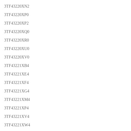
3TF43220XN2
3TF43220XP0
3TF43220XP2
3TF43220XQ0
3TF43220XR0
3TF43220XU0
3TF43220XV0
3TF43221XB4
3TF43221XE4
3TF43221XF4
3TF43221XG4
3TF43221XM4
3TF43221XP4
3TF43221XV4
3TF43221XW4