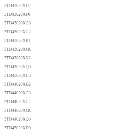
3TD43020XD2
3TD43020XF0
3TD43020XG0
3TD43020XG2
3TD43020XK1
3TD43020XM0
3TD43020XN2
3TD43020XQ0
3TD43020XU0
3TD44020XD2
3TD44020XG0
3TD44020XG2
3TD44020XM0
3TD44020XQ0
3TD45020XD0