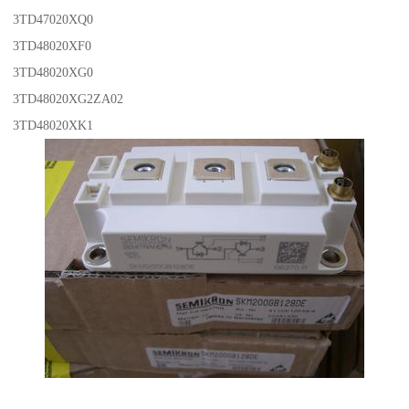
3TD47020XQ0
3TD48020XF0
3TD48020XG0
3TD48020XG2ZA02
3TD48020XK1