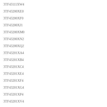
3TF43111XW4
3TF43200XE0
3TF43200XF0
3TF43200XJ1
3TF43200XM0
3TF43200XN2
3TF43200XQ2
3TF43201XA4
3TF43201XB4
3TF43201XC4
3TF43201XE4
3TF43201XF4
3TF43201XG4
3TF43201XP4
3TF43201XV4