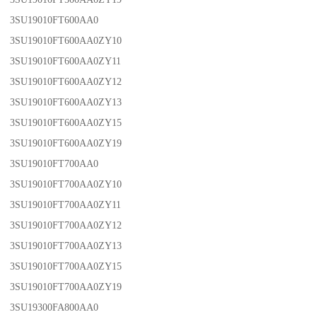
3SU19010FT600AA0
3SU19010FT600AA0ZY10
3SU19010FT600AA0ZY11
3SU19010FT600AA0ZY12
3SU19010FT600AA0ZY13
3SU19010FT600AA0ZY15
3SU19010FT600AA0ZY19
3SU19010FT700AA0
3SU19010FT700AA0ZY10
3SU19010FT700AA0ZY11
3SU19010FT700AA0ZY12
3SU19010FT700AA0ZY13
3SU19010FT700AA0ZY15
3SU19010FT700AA0ZY19
3SU19300FA800AA0