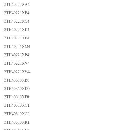
3TH40221XA4
3TH40221XB4
3TH40221XC4
3TH40221XE4
3TH40221XF4
3TH40221XM4
3TH40221XP4
3TH40221XV4
3TH40221XW4
3TH40310XB0
3TH40310XD0
3TH40310XF0
3TH40310XG1
3TH40310XG2
3TH40310XK1