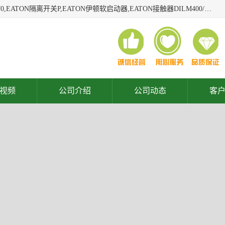
广东泓威电气设备有限公司是一家专业从事EATON凸轮开关T0,EATON隔离开关P,EATON伊顿软启动器,EATON接触器DILM400/22,ETN隔离开关P1-32/EA/SVB,凸轮开关T0-2-1/EA/SVB,伊顿软启动器S811+V42N3SP等品牌的电气自动化产品代理经销商。
视频
公司介绍
公司动态
客