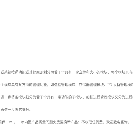
序或系统按照功能或其他原则划分为若干个具有一定立性和大小的模块，每个模块具有某
个模块具有某方面的管理功能，如进程管理模块、存储器管理模块、I/O 设备管理
再进一步将各模块细分为若干个具有一定功能的子模块，如把进程管理模块又分为进程
可再进一步将它细分。
质保一年’。一年内因产品质量问题免费更换新产品；不收取任何费。欢迎致电咨询。