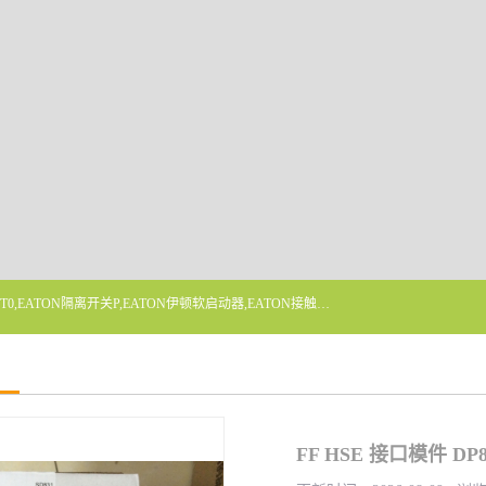
广东泓威电气设备有限公司是一家专业从事EATON凸轮开关T0,EATON隔离开关P,EATON伊顿软启动器,EATON接触器DILM400/22,ETN隔离开关P1-32/EA/SVB,凸轮开关T0-2-1/EA/SVB,伊顿软启动器S811+V42N3SP等品牌的电气自动化产品代理经销商。
FF HSE 接口模件 DP8