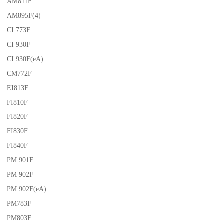
AM811F
AM895F(4)
CI 773F
CI 930F
CI 930F(eA)
CM772F
EI813F
FI810F
FI820F
FI830F
FI840F
PM 901F
PM 902F
PM 902F(eA)
PM783F
PM803F