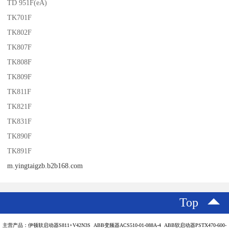
TD 951F(eA)
TK701F
TK802F
TK807F
TK808F
TK809F
TK811F
TK821F
TK831F
TK890F
TK891F
m.yingtaigzb.b2b168.com
Top
主营产品：伊顿软启动器S811+V42N3S ABB变频器ACS510-01-088A-4 ABB软启动器PSTX470-600-