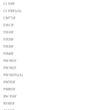
CI 930F
CI 930F(eA)
CM772F
EI813F
FI810F
FI820F
FI830F
FI840F
PM 901F
PM 902F
PM 902F(eA)
PM783F
PM803F
RW 856F
RY885F