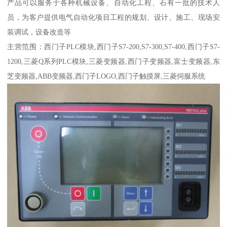
产品可以服务于各种机械设备、自动化工程、石有一批的技术人
员，为客户提供电气自动化项目工程的规划、设计、施工、现场安
装调试，设备改造等
主营范围：西门子PLC模块,西门子S7-200,S7-300,S7-400,西门子S7-
1200,三菱Q系列PLC模块,三菱变频器,西门子变频器,富士变频器,东
芝变频器,ABB变频器,西门子LOGO,西门子触摸屏,三菱伺服系统