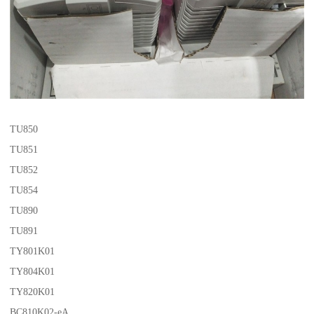
TU850
TU851
TU852
TU854
TU890
TU891
TY801K01
TY804K01
TY820K01
BC810K02-eA