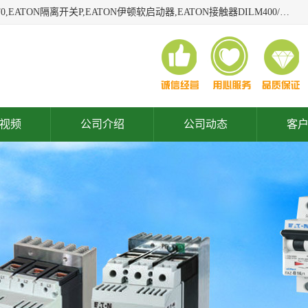
广东泓威电气设备有限公司是一家专业从事EATON凸轮开关T0,EATON隔离开关P,EATON伊顿软启动器,EATON接触器DILM400/22,ETN隔离开关P1-32/EA/SVB,凸轮开关T0-2-1/EA/SVB,伊顿软启动器S811+V42N3SP等品牌的电气自动化产品代理经销商。
视频
公司介绍
公司动态
客