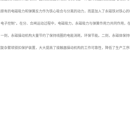
用原有的电磁吸力和弹簧反力作为铁心吸合与分离的动力，而是加入了永磁铁对铁心的
，电子控制”。在分、合闸运动过程中，电磁吸力，永磁吸力与弹簧作用力共同作用，
。一则，永磁操动机构大量节约了保持线圈的电能消耗，环保节能。二则，永磁体保持
复杂繁琐锁扣保护装置，大大提高了接触器操动机构的工作可靠性，降低了生产工序和