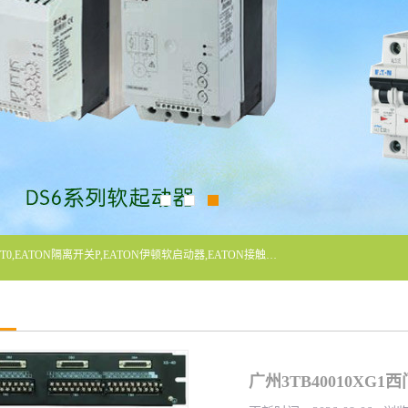
广东泓威电气设备有限公司是一家专业从事EATON凸轮开关T0,EATON隔离开关P,EATON伊顿软启动器,EATON接触器DILM400/22,ETN隔离开关P1-32/EA/SVB,凸轮开关T0-2-1/EA/SVB,伊顿软启动器S811+V42N3SP等品牌的电气自动化产品代理经销商。
广州3TB40010XG1