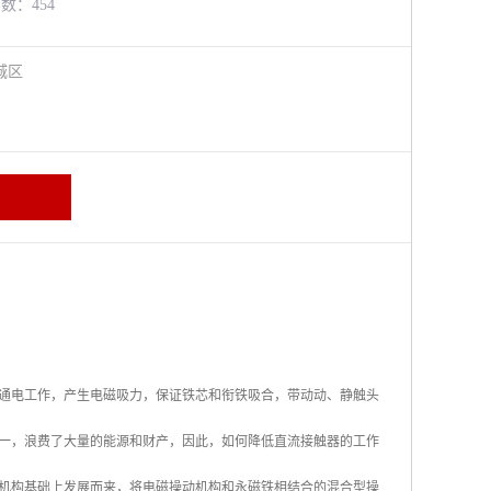
览数：454
城区
通电工作，产生电磁吸力，保证铁芯和衔铁吸合，带动动、静触头
一，浪费了大量的能源和财产，因此，如何降低直流接触器的工作
机构基础上发展而来，将电磁操动机构和永磁铁相结合的混合型操