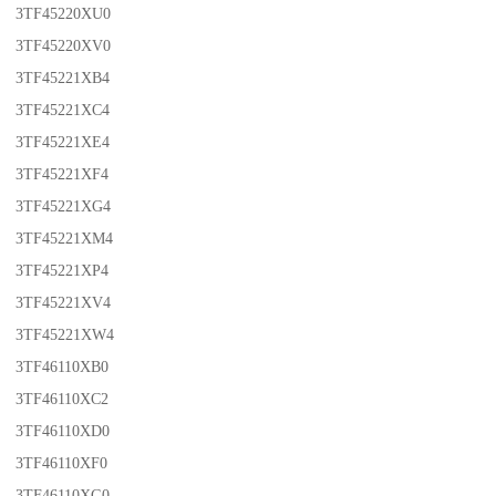
3TF45220XU0
3TF45220XV0
3TF45221XB4
3TF45221XC4
3TF45221XE4
3TF45221XF4
3TF45221XG4
3TF45221XM4
3TF45221XP4
3TF45221XV4
3TF45221XW4
3TF46110XB0
3TF46110XC2
3TF46110XD0
3TF46110XF0
3TF46110XG0