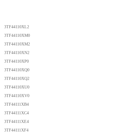
3TF44110XL2
3TF44110XM0
3TF44110XM2
3TF44110XN2
3TF44110XP0
3TF44110XQ0
3TF44110XQ2
3TF44110XU0
3TF44110XV0
3TF44111XB4
3TF44111XC4
3TF44111XE4
3TF44111XF4