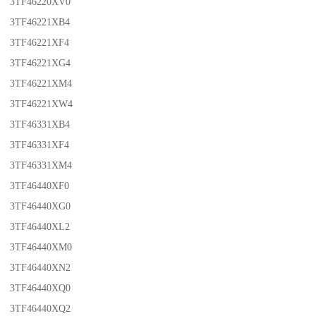
3TF46220XV0
3TF46221XB4
3TF46221XF4
3TF46221XG4
3TF46221XM4
3TF46221XW4
3TF46331XB4
3TF46331XF4
3TF46331XM4
3TF46440XF0
3TF46440XG0
3TF46440XL2
3TF46440XM0
3TF46440XN2
3TF46440XQ0
3TF46440XQ2