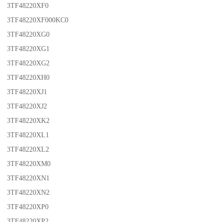
3TF48220XF0
3TF48220XF000KC0
3TF48220XG0
3TF48220XG1
3TF48220XG2
3TF48220XH0
3TF48220XJ1
3TF48220XJ2
3TF48220XK2
3TF48220XL1
3TF48220XL2
3TF48220XM0
3TF48220XN1
3TF48220XN2
3TF48220XP0
3TF48220XP2