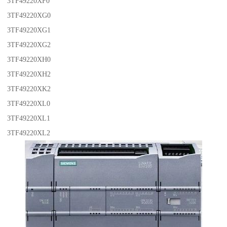
3TF49220XF0
3TF49220XG0
3TF49220XG1
3TF49220XG2
3TF49220XH0
3TF49220XH2
3TF49220XK2
3TF49220XL0
3TF49220XL1
3TF49220XL2