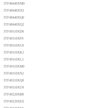
3TF48440XM0
3TF48440XN2
3TF48440XQ0
3TF48440XQ2
3TF49110XD0
3TF49110XF0
3TF49110XG0
3TF49110XK2
3TF49110XL2
3TF49110XM0
3TF49110XN2
3TF49110XQ0
3TF49110XU0
3TF49220XB0
3TF49220XD2