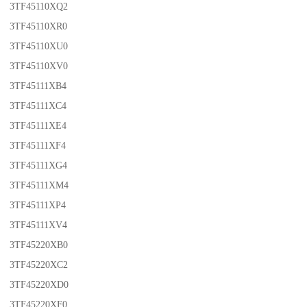
3TF45110XQ2
3TF45110XR0
3TF45110XU0
3TF45110XV0
3TF45111XB4
3TF45111XC4
3TF45111XE4
3TF45111XF4
3TF45111XG4
3TF45111XM4
3TF45111XP4
3TF45111XV4
3TF45220XB0
3TF45220XC2
3TF45220XD0
3TF45220XF0