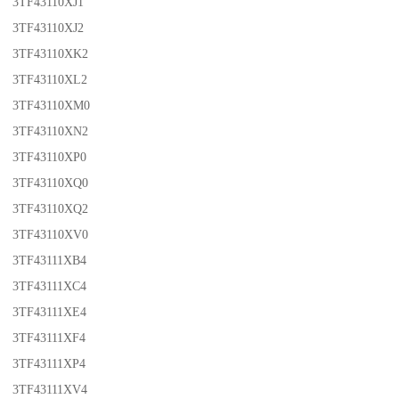
3TF43110XJ1
3TF43110XJ2
3TF43110XK2
3TF43110XL2
3TF43110XM0
3TF43110XN2
3TF43110XP0
3TF43110XQ0
3TF43110XQ2
3TF43110XV0
3TF43111XB4
3TF43111XC4
3TF43111XE4
3TF43111XF4
3TF43111XP4
3TF43111XV4