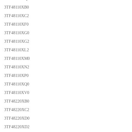
3TF48110XB0
3TF48110XC2
3TF48110XF0
3TF48110XG0
3TF48110XG2
3TF48110XL2
3TF48110XM0
3TF48110XN2
3TF48110XP0
3TF48110XQ0
3TF48110XV0
3TF48220XB0
3TF48220XC2
3TF48220XD0
3TF48220XD2