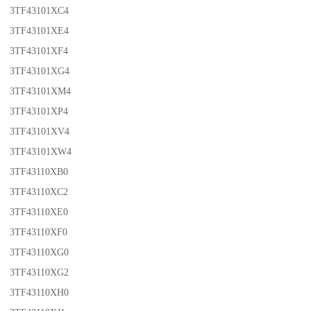
3TF43101XC4
3TF43101XE4
3TF43101XF4
3TF43101XG4
3TF43101XM4
3TF43101XP4
3TF43101XV4
3TF43101XW4
3TF43110XB0
3TF43110XC2
3TF43110XE0
3TF43110XF0
3TF43110XG0
3TF43110XG2
3TF43110XH0