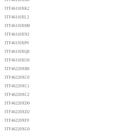
3TF46110XK2
3TF46110XL2
3TF46110XM0
3TF46110XN2
3TF46110XP0
3TF46110XQ0
3TF46110XU0
3TF46220XB0
3TF46220XC0
3TF46220XC1
3TF46220XC2
3TF46220XD0
3TF46220XD2
3TF46220XF0
3TF46220XG0