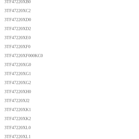
3TF47220XB0
3TF47220XC2
3TF47220XD0
3TF47220XD2
3TF47220XE0
3TF47220XF0
3TF47220XF000KC0
3TF47220XG0
3TF47220XG1
3TF47220XG2
3TF47220XH0
3TF47220XJ2
3TF47220XK1
3TF47220XK2
3TF47220XL0
3TF47220XL1