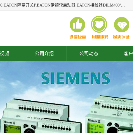
广东泓威电气设备有限公司是一家专业从事EATON凸轮开关T0,EATON隔离开关P,EATON伊顿软启动器,EATON接触器DILM400/22,ETN隔离开关P1-32/EA/SVB,凸轮开关T0-2-1/EA/SVB,伊顿软启动器S811+V42N3SP等品牌的电气自动化产品代理经销商。
视频
公司介绍
公司动态
客