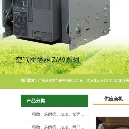
热门搜索：
供应商机
产品分类
穆勒，施耐德，ABB，塑壳断路器
穆勒，施耐德，ABB，西门子断路器