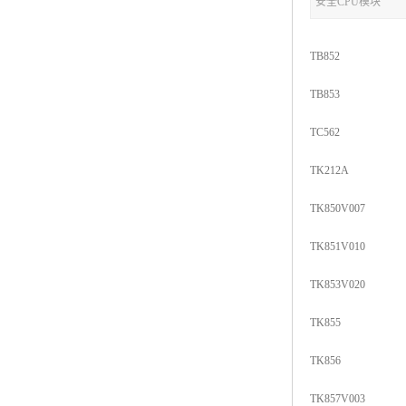
安全CPU模块
TB852
TB853
TC562
TK212A
TK850V007
TK851V010
TK853V020
TK855
TK856
TK857V003