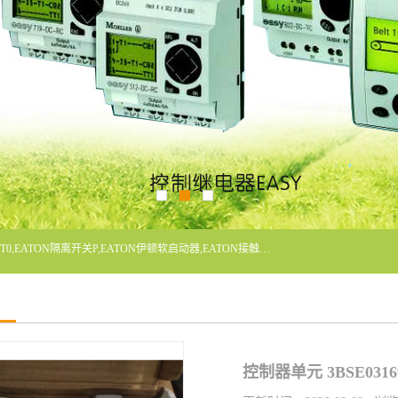
广东泓威电气设备有限公司是一家专业从事EATON凸轮开关T0,EATON隔离开关P,EATON伊顿软启动器,EATON接触器DILM400/22,ETN隔离开关P1-32/EA/SVB,凸轮开关T0-2-1/EA/SVB,伊顿软启动器S811+V42N3SP等品牌的电气自动化产品代理经销商。
控制器单元 3BSE03169