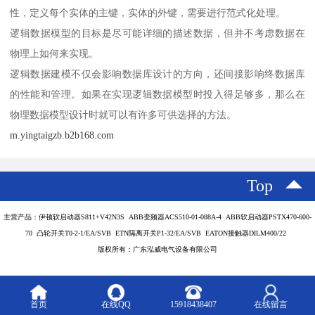
性，定义每个实体的主键，实体的外键，需要进行范式化处理。
逻辑数据模型的目标是尽可能详细的描述数据，但并不考虑数据在
物理上如何来实现。
逻辑数据建模不仅会影响数据库设计的方向，还间接影响终数据库
的性能和管理。如果在实现逻辑数据模型时投入得足够多，那么在
物理数据模型设计时就可以有许多可供选择的方法。
m.yingtaigzb.b2b168.com
Top
主营产品：伊顿软启动器S811+V42N3S ABB变频器ACS510-01-088A-4 ABB软启动器PSTX470-600-
70 凸轮开关T0-2-1/EA/SVB ETN隔离开关P1-32/EA/SVB EATON接触器DILM400/22
版权所有：广东泓威电气设备有限公司
首页
在线QQ
15918438407
在线留言