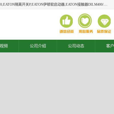
广东泓威电气设备有限公司是一家专业从事EATON凸轮开关T0,EATON隔离开关P,EATON伊顿软启动器,EATON接触器DILM400/22,ETN隔离开关P1-32/EA/SVB,凸轮开关T0-2-1/EA/SVB,伊顿软启动器S811+V42N3SP等品牌的电气自动化产品代理经销商。
视频
公司介绍
公司动态
客