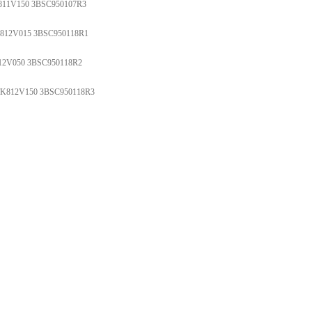
1V150 3BSC950107R3
2V015 3BSC950118R1
V050 3BSC950118R2
12V150 3BSC950118R3
C610064R1
C610065R1
SC610066R1
SC610067R1
 3BSE088188R1
 3BSE088189R1