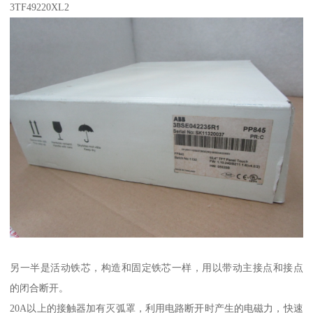
3TF49220XL2
另一半是活动铁芯，构造和固定铁芯一样，用以带动主接点和接点
的闭合断开。
20A以上的接触器加有灭弧罩，利用电路断开时产生的电磁力，快速