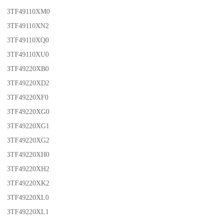
3TF49110XM0
3TF49110XN2
3TF49110XQ0
3TF49110XU0
3TF49220XB0
3TF49220XD2
3TF49220XF0
3TF49220XG0
3TF49220XG1
3TF49220XG2
3TF49220XH0
3TF49220XH2
3TF49220XK2
3TF49220XL0
3TF49220XL1