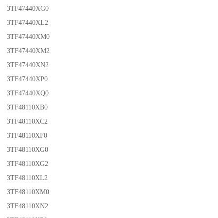
3TF47440XG0
3TF47440XL2
3TF47440XM0
3TF47440XM2
3TF47440XN2
3TF47440XP0
3TF47440XQ0
3TF48110XB0
3TF48110XC2
3TF48110XF0
3TF48110XG0
3TF48110XG2
3TF48110XL2
3TF48110XM0
3TF48110XN2