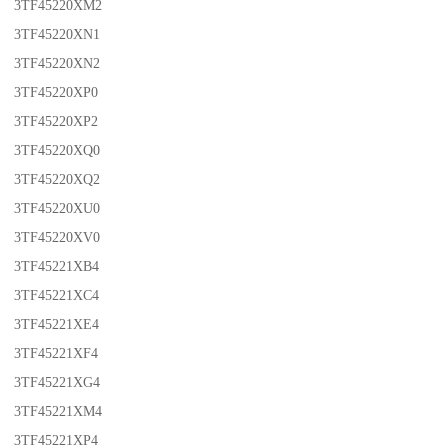
3TF45220XM2
3TF45220XN1
3TF45220XN2
3TF45220XP0
3TF45220XP2
3TF45220XQ0
3TF45220XQ2
3TF45220XU0
3TF45220XV0
3TF45221XB4
3TF45221XC4
3TF45221XE4
3TF45221XF4
3TF45221XG4
3TF45221XM4
3TF45221XP4