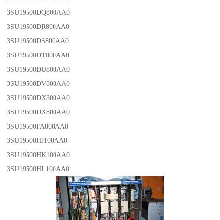
3SU19500DQ800AA0
3SU19500DR800AA0
3SU19500DS800AA0
3SU19500DT800AA0
3SU19500DU800AA0
3SU19500DV800AA0
3SU19500DX300AA0
3SU19500DX800AA0
3SU19500FA800AA0
3SU19500HJ100AA0
3SU19500HK100AA0
3SU19500HL100AA0