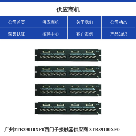
供应商机
公司首页
供应商机
关于我们
公司动态
荣誉认证
招聘中心
客户案例
产品知识
广州3TB39010XF0西门子接触器供应商 3TB39100XF0