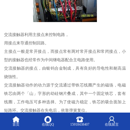
交流接触器利用主接点来控制电路，
用接点来导通控制回路。
主接点一般是常开接点，而接点常有两对常开接点和常闭接点，小
型的接触器也经常作为中间继电器配合主电路使用。
交流接触器的接点，由银钨合金制成，具有良好的导电性和耐高温
烧蚀性。
交流接触器动作的动力源于交流通过带铁芯线圈产生的磁场，电磁
铁芯由两个「山」字形的幼硅钢片叠成，其中一个固定铁芯，套有
线圈，工作电压可多种选择。为了使磁力稳定，铁芯的吸合面加上
短路环。交流接触器在失电后，依靠弹簧复位。
3TF55220XJ2
首页
在线QQ
15918438407
在线留言
3TF55220XL0