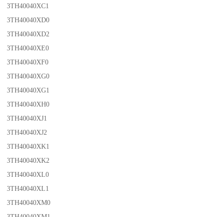
3TH40040XC1
3TH40040XD0
3TH40040XD2
3TH40040XE0
3TH40040XF0
3TH40040XG0
3TH40040XG1
3TH40040XH0
3TH40040XJ1
3TH40040XJ2
3TH40040XK1
3TH40040XK2
3TH40040XL0
3TH40040XL1
3TH40040XM0
3TH40040XM1