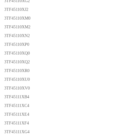
3TF45110XG2
3TF45110XJ2
3TF45110XM0
3TF45110XM2
3TF45110XN2
3TF45110XP0
3TF45110XQ0
3TF45110XQ2
3TF45110XR0
3TF45110XU0
3TF45110XV0
3TF45111XB4
3TF45111XC4
3TF45111XE4
3TF45111XF4
3TF45111XG4