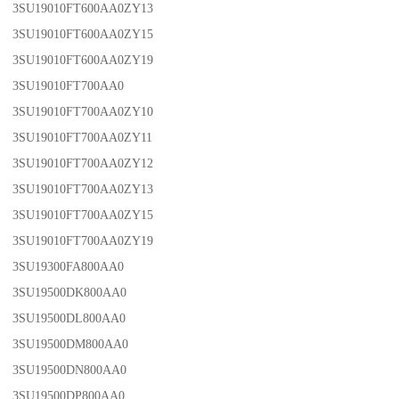
3SU19010FT600AA0ZY13
3SU19010FT600AA0ZY15
3SU19010FT600AA0ZY19
3SU19010FT700AA0
3SU19010FT700AA0ZY10
3SU19010FT700AA0ZY11
3SU19010FT700AA0ZY12
3SU19010FT700AA0ZY13
3SU19010FT700AA0ZY15
3SU19010FT700AA0ZY19
3SU19300FA800AA0
3SU19500DK800AA0
3SU19500DL800AA0
3SU19500DM800AA0
3SU19500DN800AA0
3SU19500DP800AA0