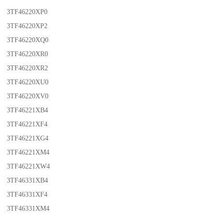
3TF46220XP0
3TF46220XP2
3TF46220XQ0
3TF46220XR0
3TF46220XR2
3TF46220XU0
3TF46220XV0
3TF46221XB4
3TF46221XF4
3TF46221XG4
3TF46221XM4
3TF46221XW4
3TF46331XB4
3TF46331XF4
3TF46331XM4