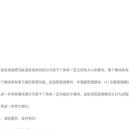
序或系统按照功能或其他原则划分为若干个具有一定立性和大小的模块，每个模块具有某
个模块具有某方面的管理功能，如进程管理模块、存储器管理模块、I/O 设备管理
再进一步将各模块细分为若干个具有一定功能的子模块，如把进程管理模块又分为进程
可再进一步将它细分。
证、诚信服务、及时到位！