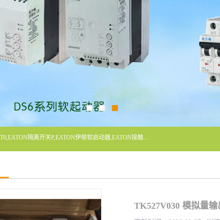
广东泓威电气设备有限公司是一家专业从事EATON凸轮开关T0,EATON隔离开关P,EATON伊顿软启动器,EATON接触器DILM400/22,ETN隔离开关P1-32/EA/SVB,凸轮开关T0-2-1/EA/SVB,伊顿软启动器S811+V42N3SP等品牌的电气自动化产品代理经销商。
TK527V030 模拟量