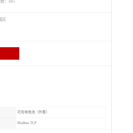
览数：445
城区
可充电电池（外置）
Modbus TCP