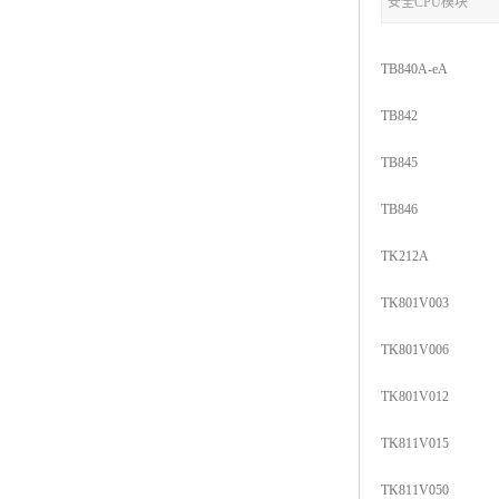
安全CPU模块
TB840A-eA
TB842
TB845
TB846
TK212A
TK801V003
TK801V006
TK801V012
TK811V015
TK811V050