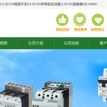
广东泓威电气设备有限公司是一家专业从事EATON凸轮开关T0,EATON隔离开关P,EATON伊顿软启动器,EATON接触器DILM400/22,ETN隔离开关P1-32/EA/SVB,凸轮开关T0-2-1/EA/SVB,伊顿软启动器S811+V42N3SP等品牌的电气自动化产品代理经销商。
视频
公司介绍
公司动态
客