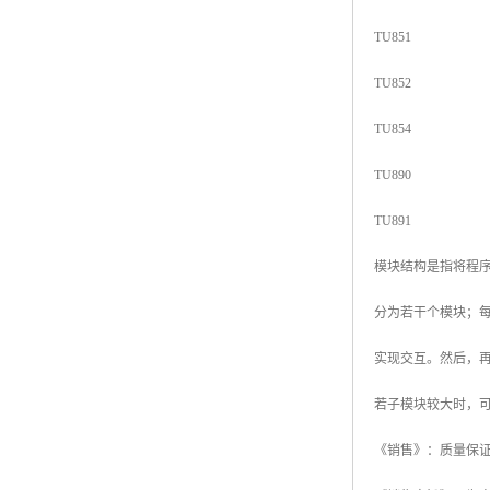
TU851
TU852
TU854
TU890
TU891
模块结构是指将程
分为若干个模块；每
实现交互。然后，
若子模块较大时，
《销售》：质量保