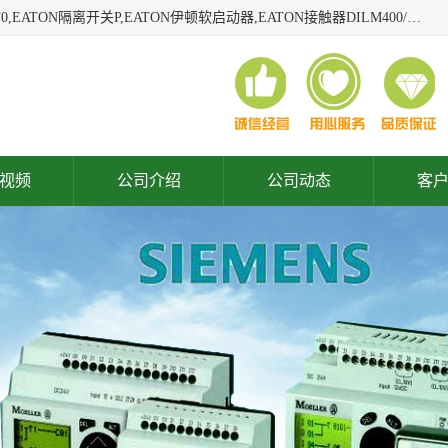
广东泓威电气设备有限公司是一家专业从事EATON凸轮开关T0,EATON隔离开关P,EATON伊顿软启动器,EATON接触器DILM400/22,ETN隔离开关P1-32/EA/SVB,凸轮开关T0-2-1/EA/SVB,伊顿软启动器S811+V42N3SP等品牌的电气自动化产品代理经销商。
视频
公司介绍
公司动态
客