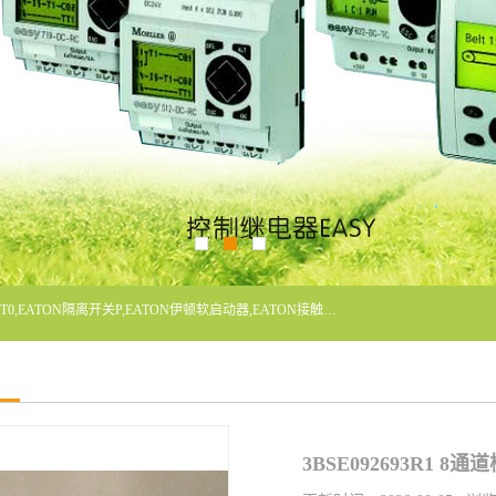
广东泓威电气设备有限公司是一家专业从事EATON凸轮开关T0,EATON隔离开关P,EATON伊顿软启动器,EATON接触器DILM400/22,ETN隔离开关P1-32/EA/SVB,凸轮开关T0-2-1/EA/SVB,伊顿软启动器S811+V42N3SP等品牌的电气自动化产品代理经销商。
3BSE092693R1 8