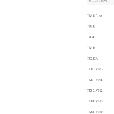
安全CPU模块
TB840A-eA
TB842
TB845
TB846
TK212A
TK801V003
TK801V006
TK801V012
TK811V015
TK811V050