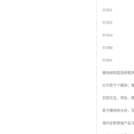
TU851
TU852
TU854
TU890
TU891
模块结构是指将程
分为若干个模块；每
实现交互。然后，
若子模块较大时，
保内全新原装产品‘