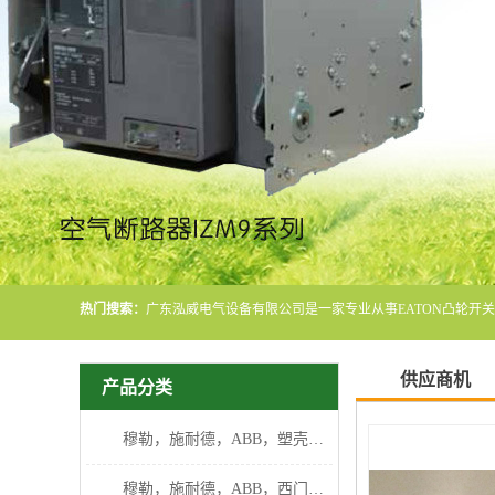
热门搜索：
供应商机
产品分类
穆勒，施耐德，ABB，塑壳断路器
穆勒，施耐德，ABB，西门子断路器