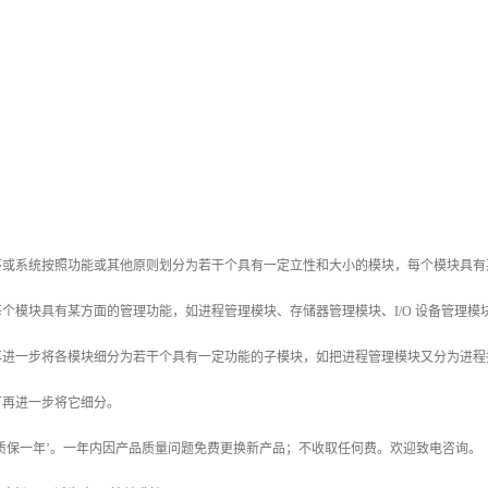
序或系统按照功能或其他原则划分为若干个具有一定立性和大小的模块，每个模块具有某
个模块具有某方面的管理功能，如进程管理模块、存储器管理模块、I/O 设备管理
再进一步将各模块细分为若干个具有一定功能的子模块，如把进程管理模块又分为进程
可再进一步将它细分。
质保一年’。一年内因产品质量问题免费更换新产品；不收取任何费。欢迎致电咨询。