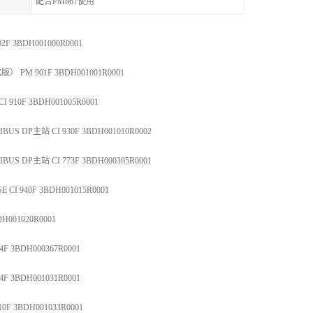
配合PM867使用
 3BDH001000R0001
M 901F 3BDH001001R0001
910F 3BDH001005R0001
S DP主站 CI 930F 3BDH001010R0002
S DP主站 CI 773F 3BDH000395R0001
CI 940F 3BDH001015R0001
H001020R0001
 3BDH000367R0001
 3BDH001031R0001
F 3BDH001033R0001