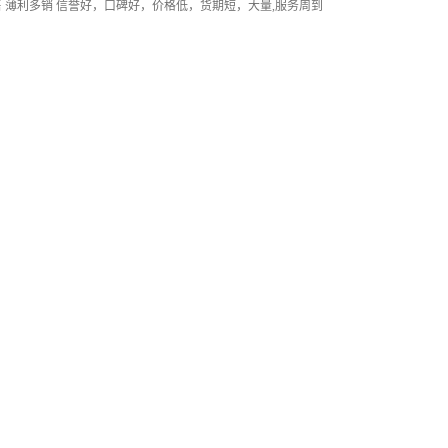
 薄利多销 信誉好，口碑好，价格低，货期短，大量,服务周到