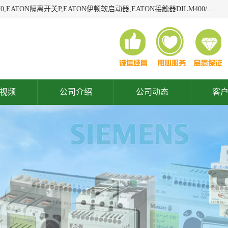
广东泓威电气设备有限公司是一家专业从事EATON凸轮开关T0,EATON隔离开关P,EATON伊顿软启动器,EATON接触器DILM400/22,ETN隔离开关P1-32/EA/SVB,凸轮开关T0-2-1/EA/SVB,伊顿软启动器S811+V42N3SP等品牌的电气自动化产品代理经销商。
视频
公司介绍
公司动态
客