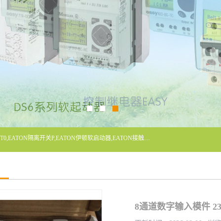
广东泓威电气设备有限公司是一家专业从事EATON凸轮开关T0,EATON隔离开关P,EATON伊顿软启动器,EATON接触器DILM400/22,ETN隔离开关P1-32/EA/SVB,凸轮开关T0-2-1/EA/SVB,伊顿软启动器S811+V42N3SP等品牌的电气自动化产品代理经销商。
8通道数字输入模件 230V