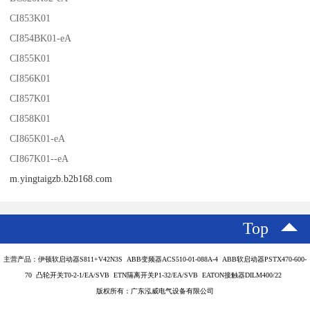
CI853K01
CI854BK01-eA
CI855K01
CI856K01
CI857K01
CI858K01
CI865K01-eA
CI867K01--eA
m.yingtaigzb.b2b168.com
Top
主营产品：伊顿软启动器S811+V42N3S ABB变频器ACS510-01-088A-4 ABB软启动器PSTX470-600-
70 凸轮开关T0-2-1/EA/SVB ETN隔离开关P1-32/EA/SVB EATON接触器DILM400/22
版权所有：广东泓威电气设备有限公司