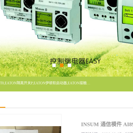
广东泓威电气设备有限公司是一家专业从事EATON凸轮开关T0,EATON隔离开关P,EATON伊顿软启动器,EATON接触器DILM400/22,ETN隔离开关P1-32/EA/SVB,凸轮开关T0-2-1/EA/SVB,伊顿软启动器S811+V42N3SP等品牌的电气自动化产品代理经销商。
INSUM 通信模件 AI8