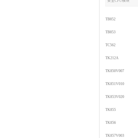
安全CPU模块
TB852
TB853
TC562
TK212A
TK850V007
TK851V010
TK853V020
TK855
TK856
TK857V003