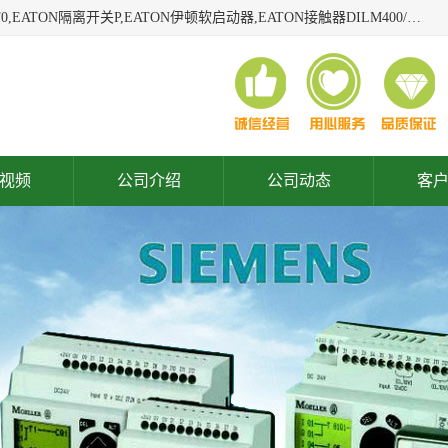
广东泓威电气设备有限公司是一家专业从事EATON凸轮开关T0,EATON隔离开关P,EATON伊顿软启动器,EATON接触器DILM400/22,ETN隔离开关P1-32/EA/SVB,凸轮开关T0-2-1/EA/SVB,伊顿软启动器S811+V42N3SP等品牌的电气自动化产品代理经销商。
视频
公司介绍
公司动态
客