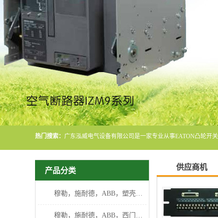
热门搜索：
供应商机
产品分类
穆勒，施耐德，ABB，塑壳断路器
穆勒，施耐德，ABB，西门子断路器