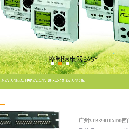
广东泓威电气设备有限公司是一家专业从事EATON凸轮开关T0,EATON隔离开关P,EATON伊顿软启动器,EATON接触器DILM400/22,ETN隔离开关P1-32/EA/SVB,凸轮开关T0-2-1/EA/SVB,伊顿软启动器S811+V42N3SP等品牌的电气自动化产品代理经销商。
广州3TB39010XD0