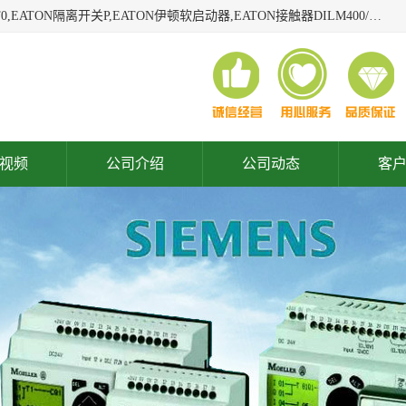
广东泓威电气设备有限公司是一家专业从事EATON凸轮开关T0,EATON隔离开关P,EATON伊顿软启动器,EATON接触器DILM400/22,ETN隔离开关P1-32/EA/SVB,凸轮开关T0-2-1/EA/SVB,伊顿软启动器S811+V42N3SP等品牌的电气自动化产品代理经销商。
视频
公司介绍
公司动态
客