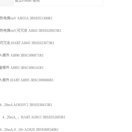
配合PM867使用
/mV AI835A 3BSE051306R1
/mV,可冗余 AI843 3BSE028925R1
,HART AI845 3BSE023675R1
 AI890 3BSC690071R1
 AI893 3BSC690141R1
HART AI895 3BSC690086R1
20mA AO810V2 3BSE038415R1
20mA, ，HART AO815 3BSE052605R1
0mA,0...10v AO820 3BSE008546R1