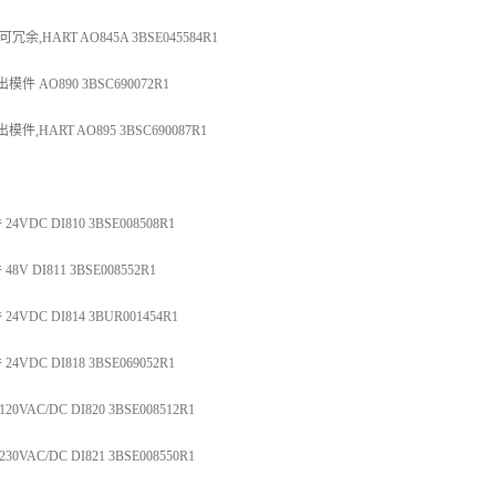
,HART AO845A 3BSE045584R1
 AO890 3BSC690072R1
HART AO895 3BSC690087R1
DC DI810 3BSE008508R1
 DI811 3BSE008552R1
VDC DI814 3BUR001454R1
DC DI818 3BSE069052R1
AC/DC DI820 3BSE008512R1
AC/DC DI821 3BSE008550R1