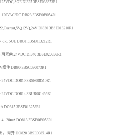
DC,SOE DI825 3BSE036373R1
VAC/DC DI828 3BSE069054R1
rrent,5V,(12V),24V DI830 3BSE013210R1
c. SOE DI831 3BSE013212R1
余,24VDC DI840 3BSE020836R1
 DI890 3BSC690073R1
VDC DO810 3BSE008510R1
VDC DO814 3BUR001455R1
DO815 3BSE013258R1
.20mA DO818 3BSE069053R1
常开 DO820 3BSE008514R1