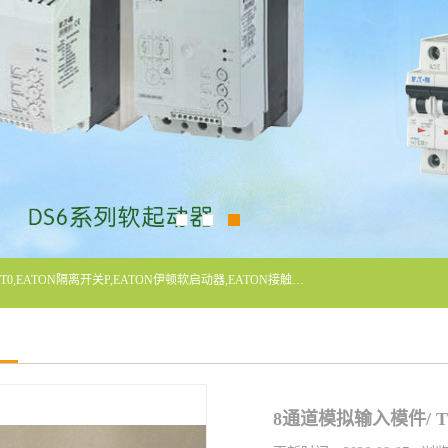
广东泓威电气设备有限公司是一家专业从事EATON凸轮开关T0,EATON隔离开关P,EATON伊顿软启动器,EATON接触器DILM400/22,ETN隔离开关P1-32/EA/SVB,凸轮开关T0-2-1/EA/SVB,伊顿软启动器S811+V42N3SP等品牌的电气自动化产品代理经销商。
8通道模拟输入模件/ TU