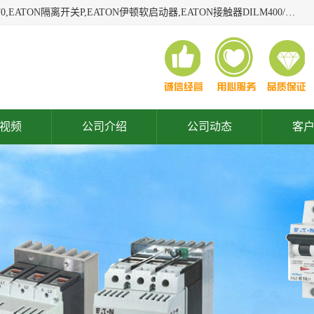
广东泓威电气设备有限公司是一家专业从事EATON凸轮开关T0,EATON隔离开关P,EATON伊顿软启动器,EATON接触器DILM400/22,ETN隔离开关P1-32/EA/SVB,凸轮开关T0-2-1/EA/SVB,伊顿软启动器S811+V42N3SP等品牌的电气自动化产品代理经销商。
视频
公司介绍
公司动态
客