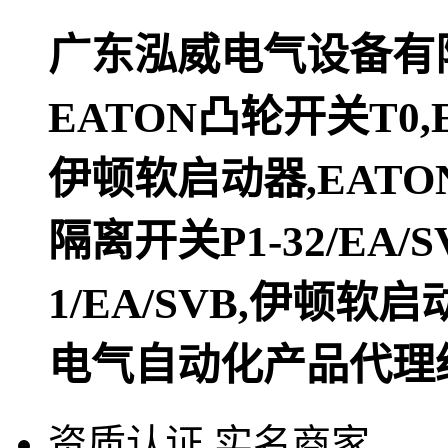
广东泓威电气设备有
EATON凸轮开关T0,
伊顿软启动器,EATON接
隔离开关P1-32/EA/S
1/EA/SVB,伊顿软启
电气自动化产品代理
资质认证
实名商家