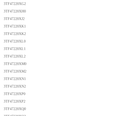
3TF47220XG2
3TF47220XH0
3TF47220XJ2
3TF47220XK1
3TF47220XK2
3TF47220XL0
3TF47220XL1
3TF47220XL2
3TF47220XM0
3TF47220XM2
3TF47220XN1
3TF47220XN2
3TF47220XP0
3TF47220XP2
3TF47220XQ0