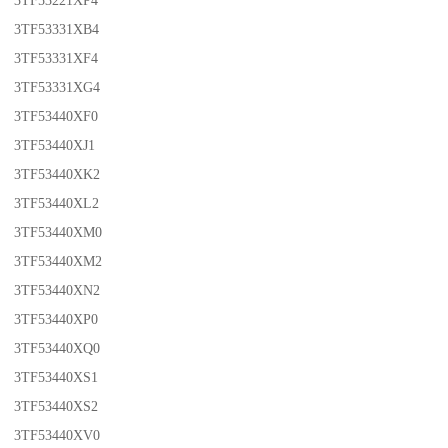
3TF53221XP4
3TF53331XB4
3TF53331XF4
3TF53331XG4
3TF53440XF0
3TF53440XJ1
3TF53440XK2
3TF53440XL2
3TF53440XM0
3TF53440XM2
3TF53440XN2
3TF53440XP0
3TF53440XQ0
3TF53440XS1
3TF53440XS2
3TF53440XV0