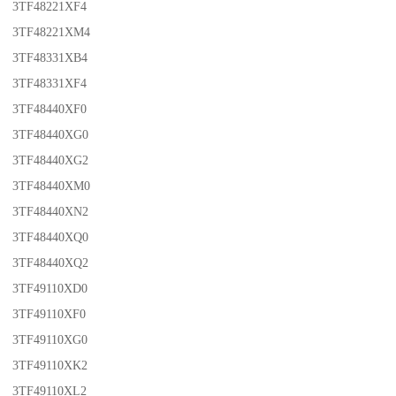
3TF48221XF4
3TF48221XM4
3TF48331XB4
3TF48331XF4
3TF48440XF0
3TF48440XG0
3TF48440XG2
3TF48440XM0
3TF48440XN2
3TF48440XQ0
3TF48440XQ2
3TF49110XD0
3TF49110XF0
3TF49110XG0
3TF49110XK2
3TF49110XL2