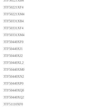
3TF50221XB4
3TF50221XF4
3TF50221XM4
3TF50331XB4
3TF50331XF4
3TF50331XM4
3TF50440XF0
3TF50440XJ1
3TF50440XJ2
3TF50440XL2
3TF50440XM0
3TF50440XN2
3TF50440XP0
3TF50440XQ0
3TF50440XQ2
3TF51110XF0