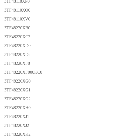
3TF48110XP0
3TF48110XQ0
3TF48110XV0
3TF48220XB0
3TF48220XC2
3TF48220XD0
3TF48220XD2
3TF48220XF0
3TF48220XF000KC0
3TF48220XG0
3TF48220XG1
3TF48220XG2
3TF48220XH0
3TF48220XJ1
3TF48220XJ2
3TF48220XK2