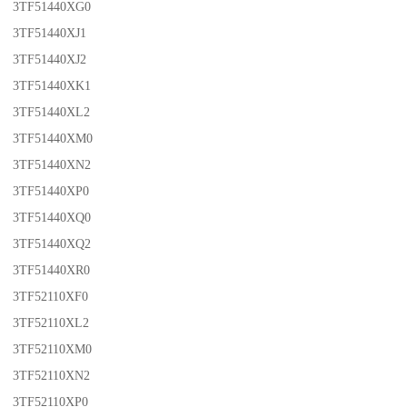
3TF51440XG0
3TF51440XJ1
3TF51440XJ2
3TF51440XK1
3TF51440XL2
3TF51440XM0
3TF51440XN2
3TF51440XP0
3TF51440XQ0
3TF51440XQ2
3TF51440XR0
3TF52110XF0
3TF52110XL2
3TF52110XM0
3TF52110XN2
3TF52110XP0