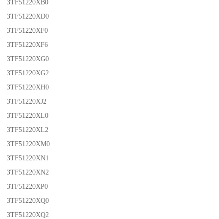
3TF51220XB0
3TF51220XD0
3TF51220XF0
3TF51220XF6
3TF51220XG0
3TF51220XG2
3TF51220XH0
3TF51220XJ2
3TF51220XL0
3TF51220XL2
3TF51220XM0
3TF51220XN1
3TF51220XN2
3TF51220XP0
3TF51220XQ0
3TF51220XQ2