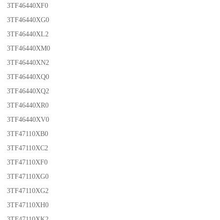
3TF46440XF0
3TF46440XG0
3TF46440XL2
3TF46440XM0
3TF46440XN2
3TF46440XQ0
3TF46440XQ2
3TF46440XR0
3TF46440XV0
3TF47110XB0
3TF47110XC2
3TF47110XF0
3TF47110XG0
3TF47110XG2
3TF47110XH0
3TF47110XK2