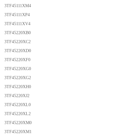
3TF45111XM4
3TF45111XP4
3TF45111XV4
3TF45220XB0
3TF45220XC2
3TF45220XD0
3TF45220XF0
3TF45220XG0
3TF45220XG2
3TF45220XH0
3TF45220XJ2
3TF45220XL0
3TF45220XL2
3TF45220XM0
3TF45220XM1