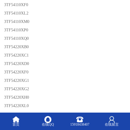
3TF54110XF0
3TF54110XL2
3TF54110XM0
3TF54110XP0
3TF54110XQ0
3TF54220XB0
3TF54220XC1
3TF54220XD0
3TF54220XF0
3TF54220XG1
3TF54220XG2
3TF54220XH0
3TF54220XL0
3TF54220XL2
3TF54220XM0
首页
在线QQ
15918438407
在线留言