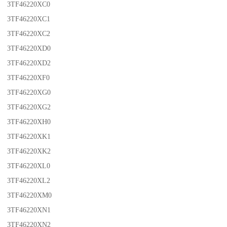
3TF46220XC0
3TF46220XC1
3TF46220XC2
3TF46220XD0
3TF46220XD2
3TF46220XF0
3TF46220XG0
3TF46220XG2
3TF46220XH0
3TF46220XK1
3TF46220XK2
3TF46220XL0
3TF46220XL2
3TF46220XM0
3TF46220XN1
3TF46220XN2