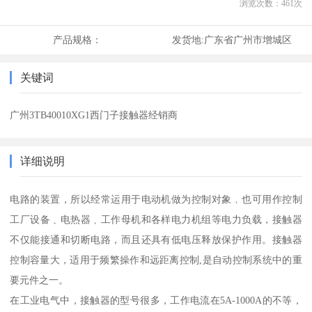
浏览次数：
461
次
产品规格：
发货地:
广东省广州市增城区
关键词
广州3TB40010XG1西门子接触器经销商
详细说明
电路的装置，所以经常运用于电动机做为控制对象﹐也可用作控制
工厂设备﹑电热器﹑工作母机和各样电力机组等电力负载，接触器
不仅能接通和切断电路，而且还具有低电压释放保护作用。接触器
控制容量大，适用于频繁操作和远距离控制,是自动控制系统中的重
要元件之一。
在工业电气中，接触器的型号很多，工作电流在5A-1000A的不等，