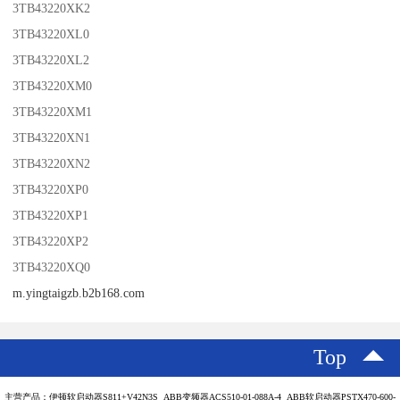
3TB43220XK2
3TB43220XL0
3TB43220XL2
3TB43220XM0
3TB43220XM1
3TB43220XN1
3TB43220XN2
3TB43220XP0
3TB43220XP1
3TB43220XP2
3TB43220XQ0
m.yingtaigzb.b2b168.com
Top
主营产品：伊顿软启动器S811+V42N3S ABB变频器ACS510-01-088A-4 ABB软启动器PSTX470-600-