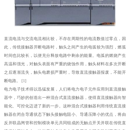
直流电流与交流电流相比较，不存在周期性的电流数值过零点，因
此，传统接触器开断电路时，触头之间产生的电弧较为强烈，燃弧
时间也比较长，以便充分释放电路中剩余的能量。电弧的燃烧产生
高温和强光，对触头表面有严重的烧蚀作用，触头材料在多次开断
之后逐渐流失，触头电磨损严重时，导致直流接触器报废，不能开
断电路。 [1]
电力电子技术得以迅猛发展，人们将电力电子元件应用到直流接触
器中，巧妙的创造出一种混合式直流接触器，使得直流接触器向智
能化、可控化迈进了新的一步。这种混合式接触器利用传统直流接
触器在闭合导通状态下触头接触电阻小、导通压降小的优点，将由
反并联晶闸管和控制模块单元共同组成的无触点开关并联在传统直