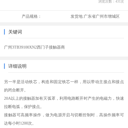
浏览次数：
431
次
产品规格：
发货地:
广东省广州市增城区
关键词
广州3TB39100XN2西门子接触器商
详细说明
另一半是活动铁芯，构造和固定铁芯一样，用以带动主接点和接点
的闭合断开。
20A以上的接触器加有灭弧罩，利用电路断开时产生的电磁力，快速
拉断电弧，保护接点。
接触器可高频率操作，做为电源开启与切断控制时﹐高操作频率可
达每小时1200次。