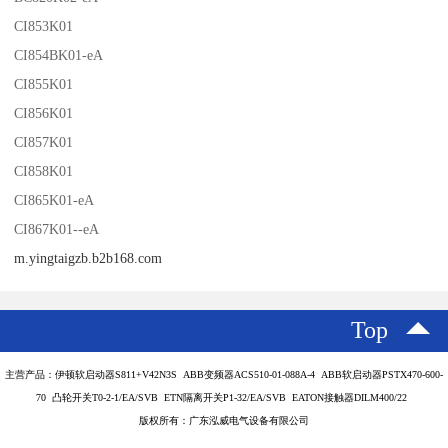
CI853K01
CI854BK01-eA
CI855K01
CI856K01
CI857K01
CI858K01
CI865K01-eA
CI867K01--eA
m.yingtaigzb.b2b168.com
Top
主营产品：伊顿软启动器S811+V42N3S ABB变频器ACS510-01-088A-4 ABB软启动器PSTX470-600-
70 凸轮开关T0-2-1/EA/SVB ETN隔离开关P1-32/EA/SVB EATON接触器DILM400/22
版权所有：广东泓威电气设备有限公司